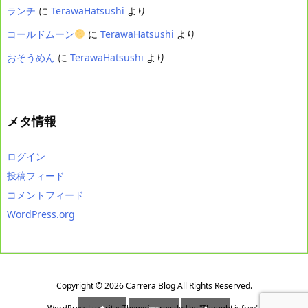
ランチ
に
TerawaHatsushi
より
コールドムーン
に
TerawaHatsushi
より
おそうめん
に
TerawaHatsushi
より
メタ情報
ログイン
投稿フィード
コメントフィード
WordPress.org
Copyright ©
2026
Carrera Blog
All Rights Reserved.
WordPress Luxeritas Theme is provided by "
Thought is free
".