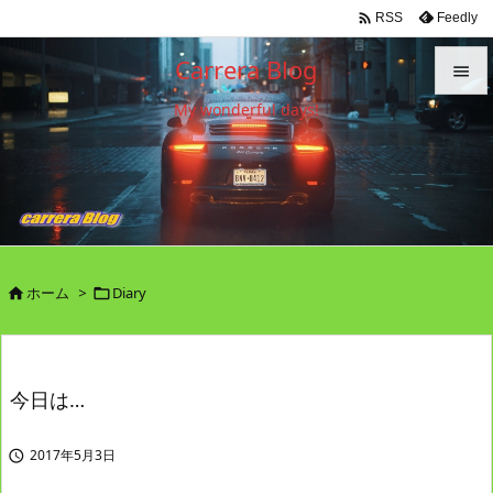

Feedly
RSS
Carrera Blog

My wonderful days!

メニュ

サイド

前へ

ホーム
>
Diary


次へ

検索
今日は…
2017年5月3日
