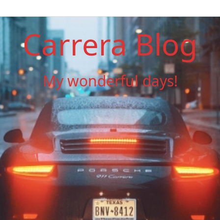
Carrera Blog
My wonderful days!