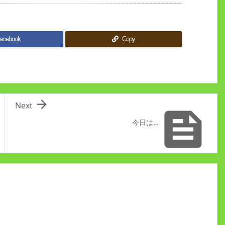
acebook
Copy

Next

今日は…