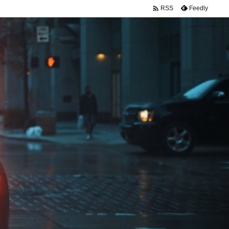

Feedly
RSS