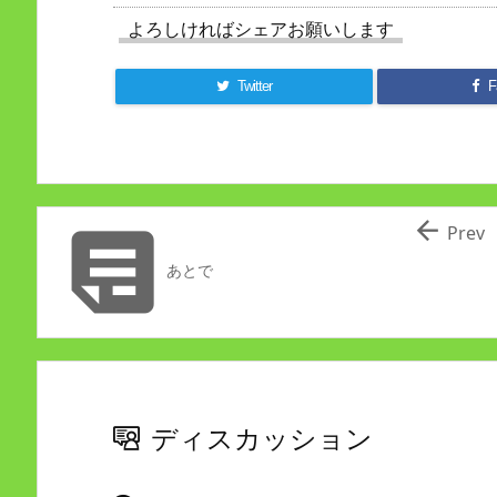
よろしければシェアお願いします
Twitter
F


Prev
あとで
ディスカッション