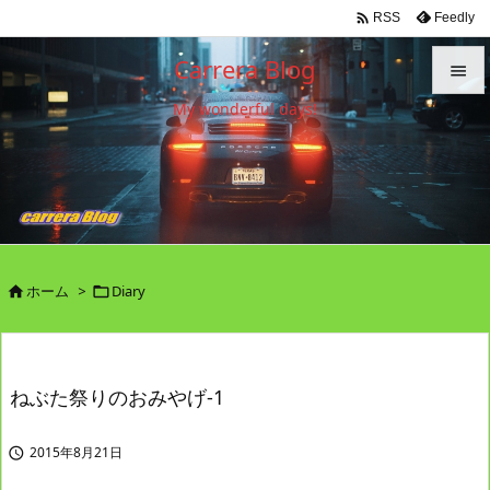

Feedly
RSS
Carrera Blog

My wonderful days!

メニュ

サイド

前へ

ホーム
>
Diary


次へ

検索
ねぶた祭りのおみやげ-1
2015年8月21日
