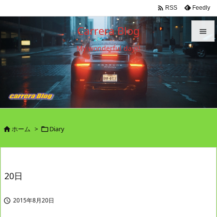

Feedly
RSS
Carrera Blog

My wonderful days!

メニュ

サイド

前へ

ホーム
>
Diary


次へ

検索
20日
2015年8月20日
