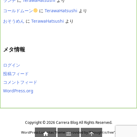
ランチ
に
TerawaHatsushi
より
コールドムーン
に
TerawaHatsushi
より
おそうめん
に
TerawaHatsushi
より
メタ情報
ログイン
投稿フィード
コメントフィード
WordPress.org
Copyright ©
2026
Carrera Blog
All Rights Reserved.
WordPress Luxeritas Theme is provided by "
Thought is free
".


