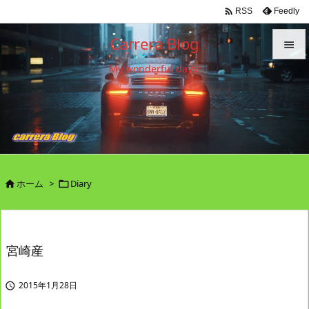

Feedly
RSS
Carrera Blog

My wonderful days!

メニュ

サイド

前へ

ホーム
>
Diary


次へ

検索
宮崎産
2015年1月28日
