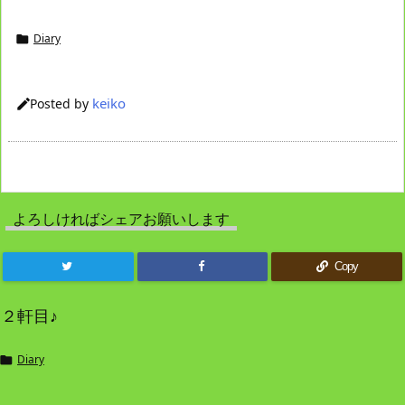
Diary

keiko
Posted by

よろしければシェアお願いします
Copy
２軒目♪
Diary
