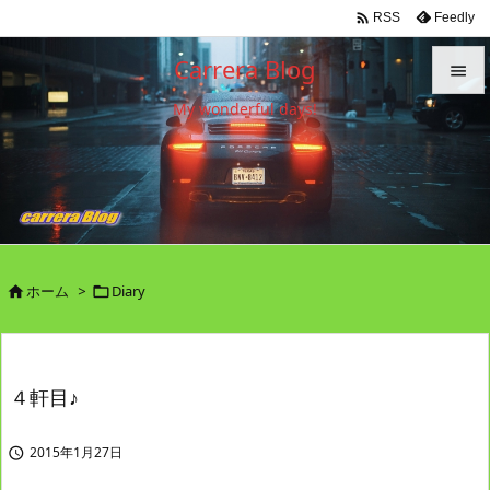

Feedly
RSS
Carrera Blog

My wonderful days!

メニュ

サイド

前へ

ホーム
>
Diary


次へ

検索
４軒目♪
2015年1月27日
