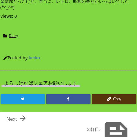
２階席だったけど、本当に、レトロ、昭和の香りがいっぱいでした
(*^_^*)
Views: 0
Diary

keiko
Posted by

よろしければシェアお願いします
Copy

Next

３軒目♪