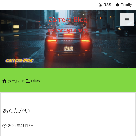

Feedly
RSS
Carrera Blog

My wonderful days!

メニュ

サイド

前へ

ホーム
>
Diary


次へ

検索
あたたかい
2025年4月17日
