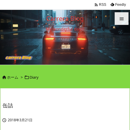

Feedly
RSS
Carrera Blog

My wonderful days!

メニュ

サイド

前へ

ホーム
>
Diary


次へ

検索
缶詰
2018年3月21日
