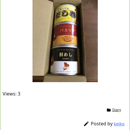
Views: 3
Diary

Posted by

keiko