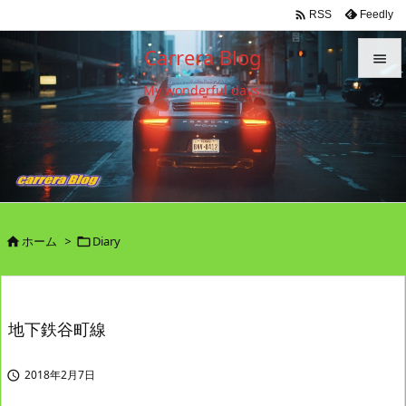

Feedly
RSS
Carrera Blog

My wonderful days!

メニュ

サイド

前へ

ホーム
>
Diary


次へ

検索
地下鉄谷町線
2018年2月7日
