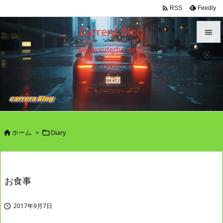

Feedly
RSS
Carrera Blog

My wonderful days!

メニュ

サイド

前へ

ホーム
>
Diary


次へ

検索
お食事
2017年9月7日
