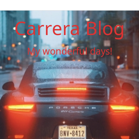
Carrera Blog
My wonderful days!