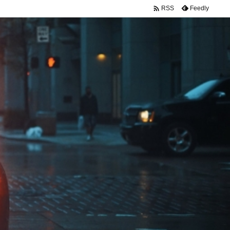

Feedly
RSS