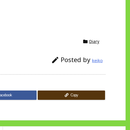
Diary

Posted by

keiko
acebook
Copy