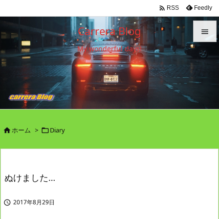

Feedly
RSS
Carrera Blog

My wonderful days!

メニュ

サイド

前へ

ホーム
>
Diary


次へ

検索
ぬけました…
2017年8月29日
