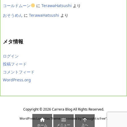
コールドムーン
に
TerawaHatsushi
より
おそうめん
に
TerawaHatsushi
より
メタ情報
ログイン
投稿フィード
コメントフィード
WordPress.org
Copyright ©
2026
Carrera Blog
All Rights Reserved.
WordPress Luxeritas Theme is provided by "
Thought is free
".



メニュー
上へ
ホーム