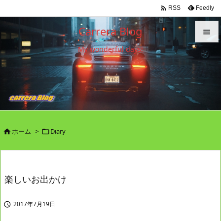

Feedly
RSS
Carrera Blog

My wonderful days!

メニュ

サイド

前へ

ホーム
>
Diary


次へ

検索
楽しいお出かけ
2017年7月19日
