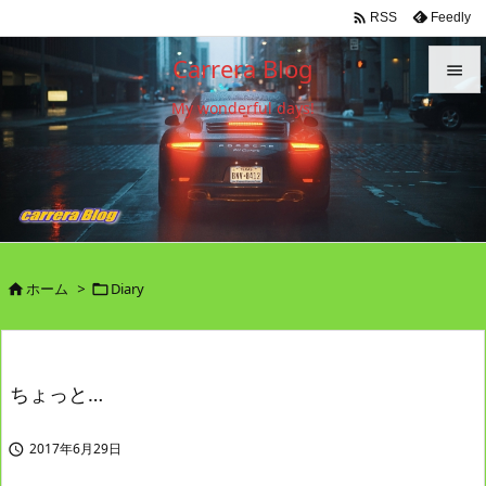

Feedly
RSS
Carrera Blog

My wonderful days!

メニュ

サイド

前へ

ホーム
>
Diary


次へ

検索
ちょっと…
2017年6月29日
