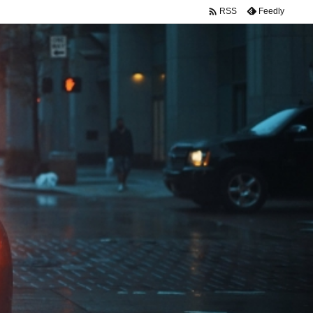

Feedly
RSS