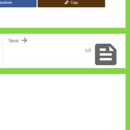
acebook
Copy

Next

6月