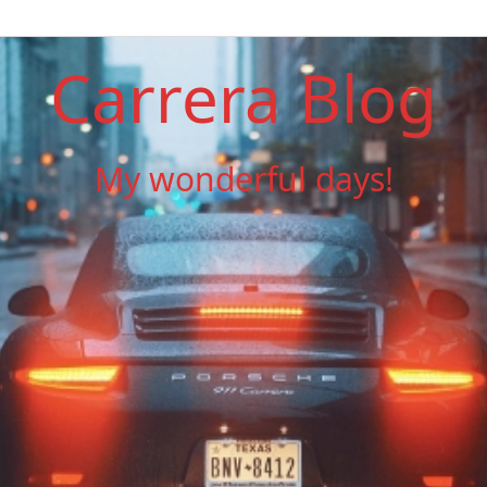
Carrera Blog
My wonderful days!