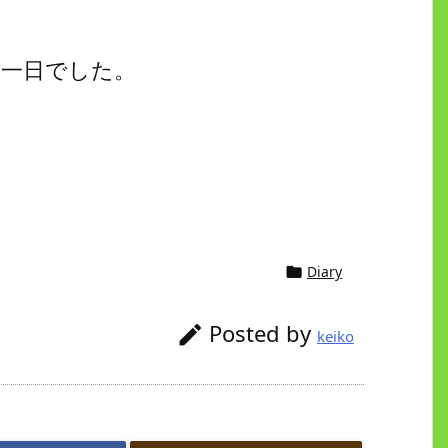
た一日でした。
Diary

Posted by

keiko