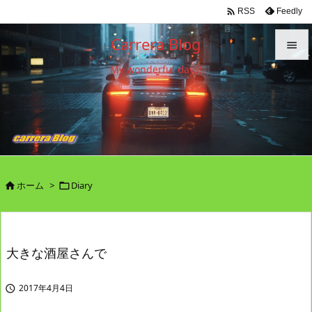

Feedly
RSS
Carrera Blog

My wonderful days!

メニュ

サイド

前へ

ホーム
>
Diary


次へ

検索
大きな酒屋さんで
2017年4月4日
