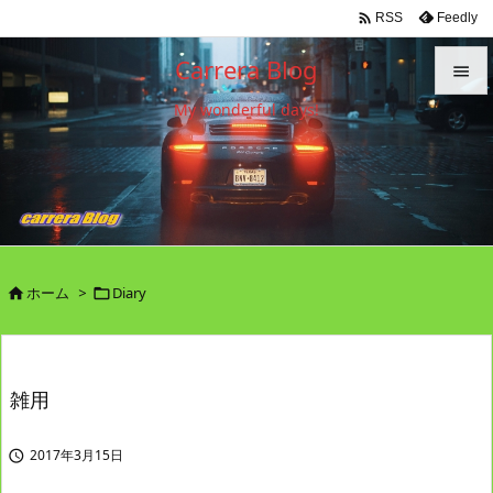

Feedly
RSS
Carrera Blog

My wonderful days!

メニュ

サイド

前へ

ホーム
>
Diary


次へ

検索
雑用
2017年3月15日
