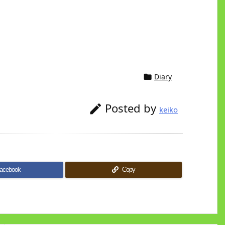
Diary

Posted by

keiko
acebook
Copy