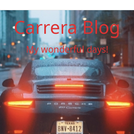
Carrera Blog
My wonderful days!