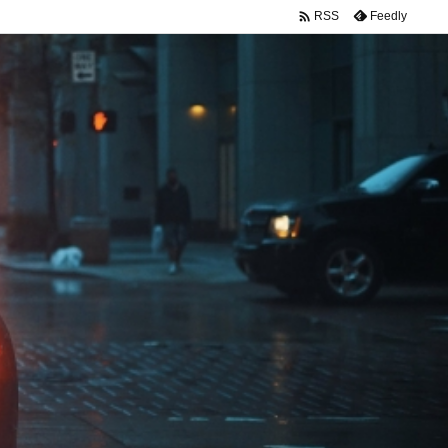

Feedly
RSS