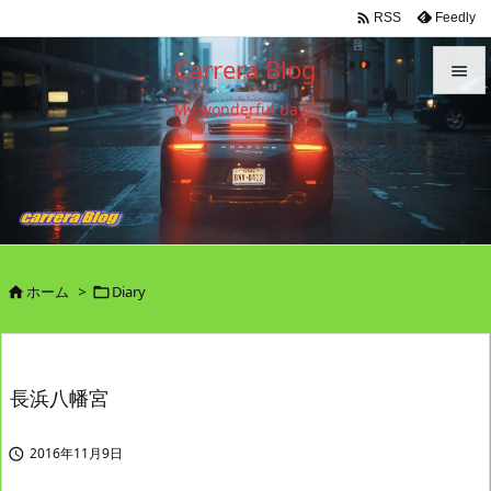

Feedly
RSS
Carrera Blog

My wonderful days!

メニュ

サイド

前へ

ホーム
>
Diary


次へ

検索
長浜八幡宮
2016年11月9日
