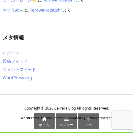
おそうめん
に
TerawaHatsushi
より
メタ情報
ログイン
投稿フィード
コメントフィード
WordPress.org
Copyright ©
2026
Carrera Blog
All Rights Reserved.
WordPress Luxeritas Theme is provided by "
Thought is free
".



メニュー
上へ
ホーム