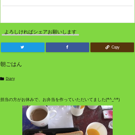
よろしければシェアお願いします
Copy
朝ごはん
Diary

担当の方がお休みで、お弁当を作っていただいてました(*^_^*)