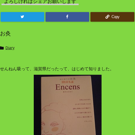
よろしければシェアお願いします
Copy
お灸
Diary

せんねん吸って、滋賀県だったって、はじめて知りました。