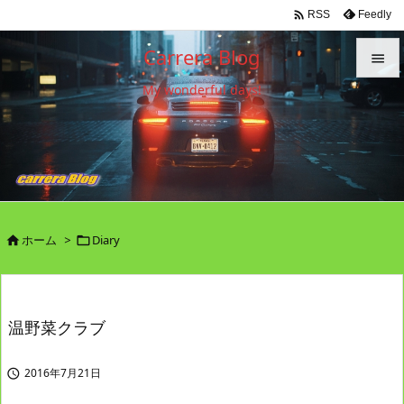

Feedly
RSS
Carrera Blog

My wonderful days!

メニュ

サイド

前へ

ホーム
>
Diary


次へ

検索
温野菜クラブ
2016年7月21日
