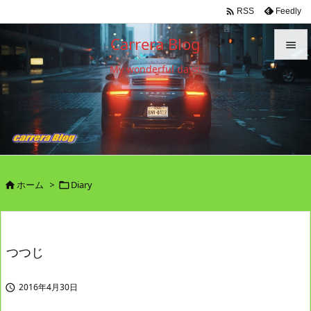

Feedly
RSS
Carrera Blog

My wonderful days!

メニュ

サイド

前へ

ホーム
>
Diary


次へ

検索
つつじ
2016年4月30日
