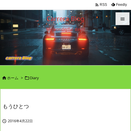

Feedly
RSS
Carrera Blog

My wonderful days!

メニュ

サイド

前へ

ホーム
>
Diary


次へ

検索
もうひとつ
2016年4月22日
