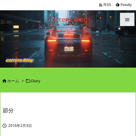

Feedly
RSS
Carrera Blog

My wonderful days!

メニュ

サイド

前へ

ホーム
>
Diary


次へ

検索
節分
2016年2月3日
