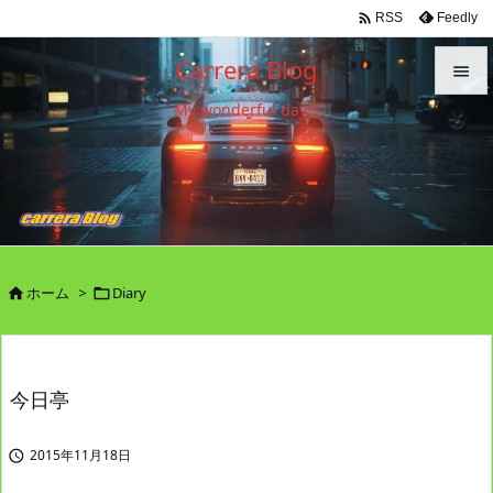

Feedly
RSS
Carrera Blog

My wonderful days!

メニュ

サイド

前へ

ホーム
>
Diary


次へ

検索
今日亭
2015年11月18日
