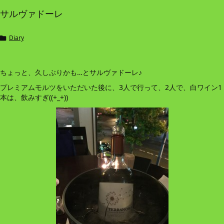
サルヴァドーレ
Diary

ちょっと、久しぶりかも…とサルヴァドーレ♪
プレミアムモルツをいただいた後に、3人で行って、2人で、白ワイン1
本は、飲みすぎ((+_+))