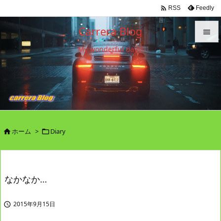

Feedly
RSS
Carrera Blog

My wonderful days!

メニュ

サイド

前へ

ホーム
>
Diary


次へ

検索
なかなか…
2015年9月15日
