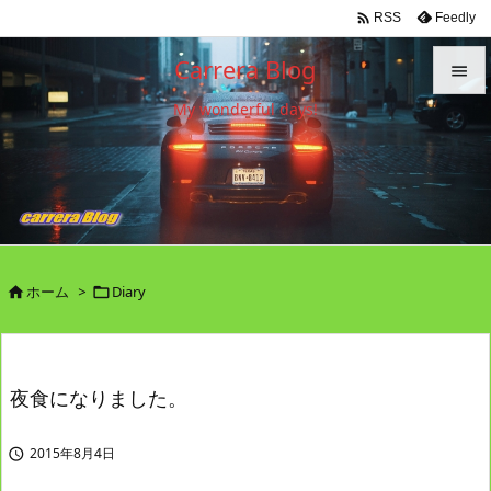

Feedly
RSS
Carrera Blog

My wonderful days!

メニュ

サイド

前へ

ホーム
>
Diary


次へ

検索
夜食になりました。
2015年8月4日
