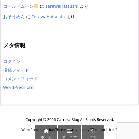
コールドムーン
に
TerawaHatsushi
より
おそうめん
に
TerawaHatsushi
より
メタ情報
ログイン
投稿フィード
コメントフィード
WordPress.org
Copyright ©
2026
Carrera Blog
All Rights Reserved.
WordPress Luxeritas Theme is provided by "
Thought is free
".



メニュー
上へ
ホーム