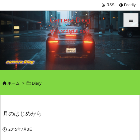

Feedly
RSS
Carrera Blog

My wonderful days!

メニュ

サイド

前へ

ホーム
>
Diary


次へ

検索
月のはじめから
2015年7月3日
