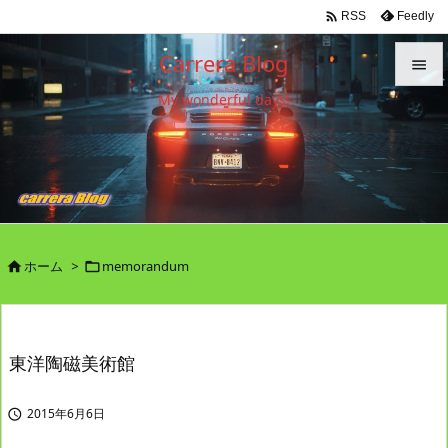

Feedly
RSS
Carrera Blog

My wonderful days!

メニュ

サイド

前へ

ホーム
>
memorandum


次へ

検索
東洋陶磁美術館
2015年6月6日
