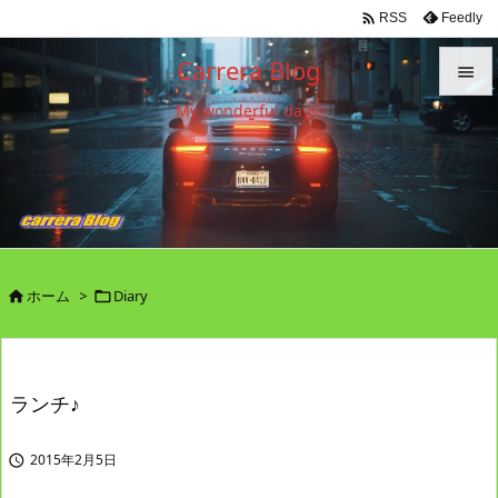

Feedly
RSS
Carrera Blog

My wonderful days!

メニュ

サイド

前へ

ホーム
>
Diary


次へ

検索
ランチ♪
2015年2月5日
