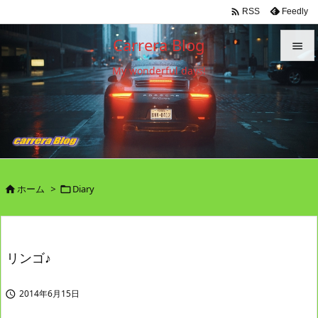

Feedly
RSS
Carrera Blog

My wonderful days!

メニュ

サイド

前へ

ホーム
>
Diary


次へ

検索
リンゴ♪
2014年6月15日
