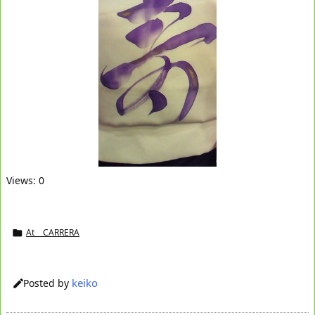
Views: 0
At CARRERA

keiko
Posted by
