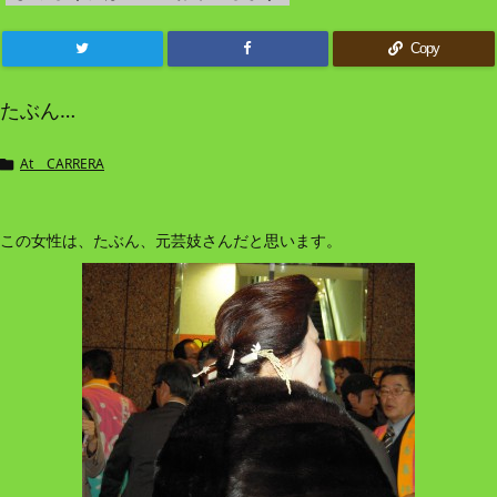
Copy
たぶん…
At CARRERA

この女性は、たぶん、元芸妓さんだと思います。