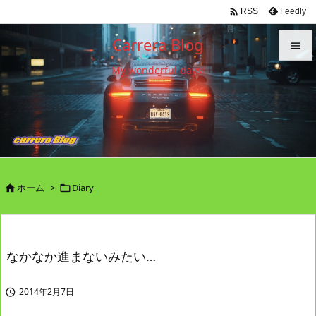

Feedly
RSS
Carrera Blog

My wonderful days!

メニュ

サイド

前へ

ホーム
>
Diary


次へ

検索
なかなか進まないみたい…
2014年2月7日
