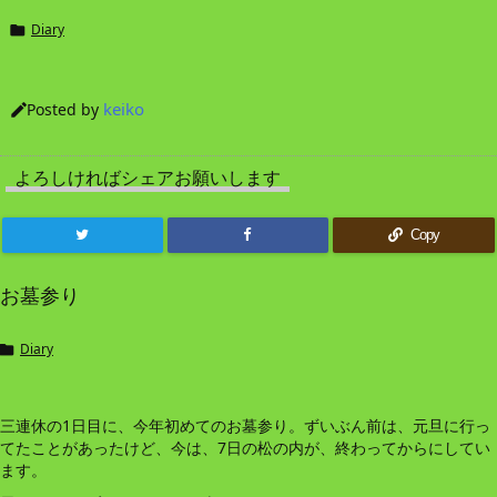
Diary

keiko
Posted by

よろしければシェアお願いします
Copy
お墓参り
Diary

三連休の1日目に、今年初めてのお墓参り。ずいぶん前は、元旦に行っ
てたことがあったけど、今は、7日の松の内が、終わってからにしてい
ます。