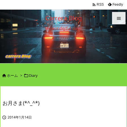

Feedly
RSS
Carrera Blog

My wonderful days!

メニュ

サイド

前へ

ホーム
>
Diary


次へ

検索
お月さま(*^_^*)
2014年1月14日
