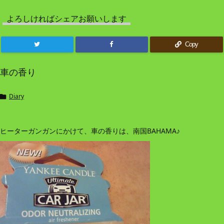
よろしければシェアお願いします
Copy
車の香り
Diary

ヒーターガンガンにかけて、車の香りは、南国BAHAMA♪