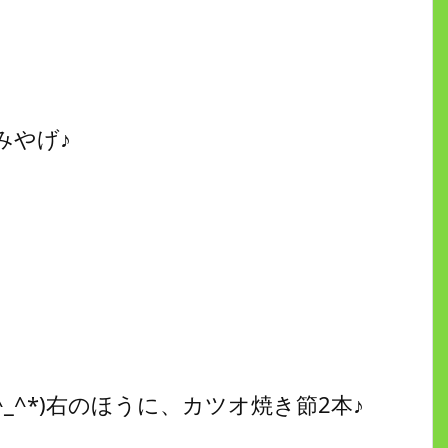
みやげ♪
_^*)右のほうに、カツオ焼き節2本♪