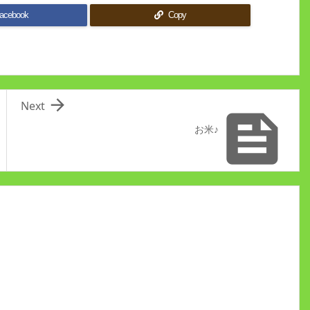
acebook
Copy

Next

お米♪