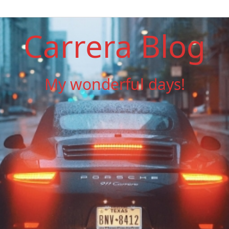
Carrera Blog
My wonderful days!