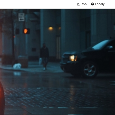

Feedly
RSS