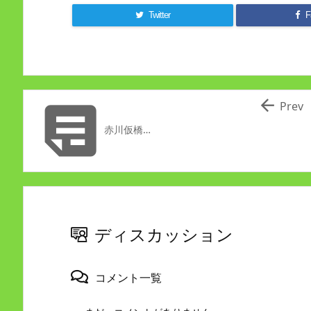
Twitter
F


Prev
赤川仮橋…
ディスカッション
コメント一覧