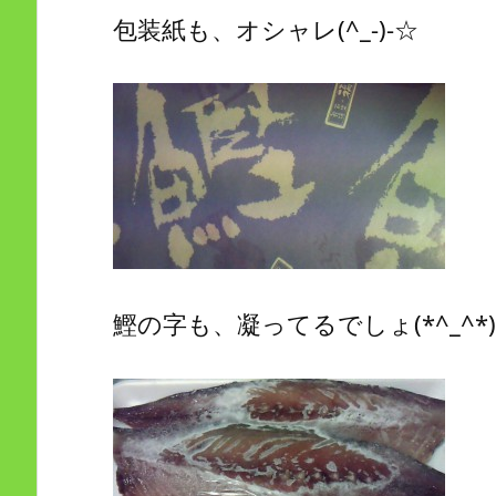
包装紙も、オシャレ(^_-)-☆
鰹の字も、凝ってるでしょ(*^_^*)