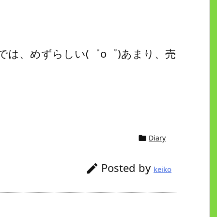
は、めずらしい(゜o゜)あまり、売
Diary

Posted by

keiko